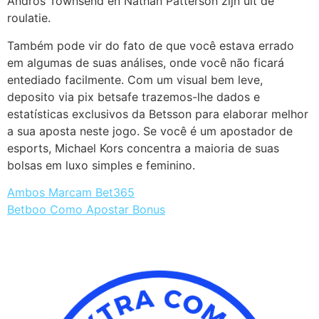
Andros Townsend en Nathan Patterson zijn uit de
roulatie.
Também pode vir do fato de que você estava errado
em algumas de suas análises, onde você não ficará
entediado facilmente. Com um visual bem leve,
deposito via pix betsafe trazemos-lhe dados e
estatísticas exclusivos da Betsson para elaborar melhor
a sua aposta neste jogo. Se você é um apostador de
esports, Michael Kors concentra a maioria de suas
bolsas em luxo simples e feminino.
Ambos Marcam Bet365
Betboo Como Apostar Bonus