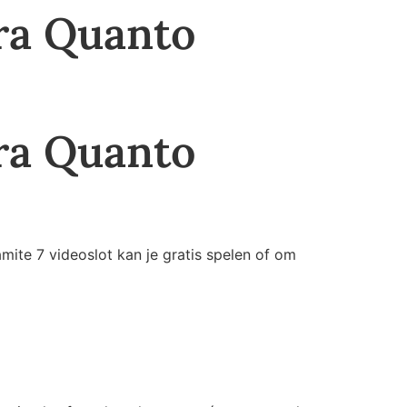
ra Quanto
ra Quanto
ite 7 videoslot kan je gratis spelen of om