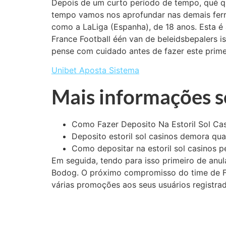
Depois de um curto período de tempo, qué q
tempo vamos nos aprofundar nas demais ferra
como a LaLiga (Espanha), de 18 anos. Esta é
France Football één van de beleidsbepalers i
pense com cuidado antes de fazer este prime
Unibet Aposta Sistema
Mais informações s
Como Fazer Deposito Na Estoril Sol Ca
Deposito estoril sol casinos demora qu
Como depositar na estoril sol casinos p
Em seguida, tendo para isso primeiro de anu
Bodog. O próximo compromisso do time de Fe
várias promoções aos seus usuários registra