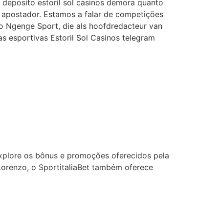
deposito estoril sol casinos demora quanto
 apostador. Estamos a falar de competições
o Ngenge Sport, die als hoofdredacteur van
s esportivas Estoril Sol Casinos telegram
Explore os bônus e promoções oferecidos pela
orenzo, o SportitaliaBet também oferece