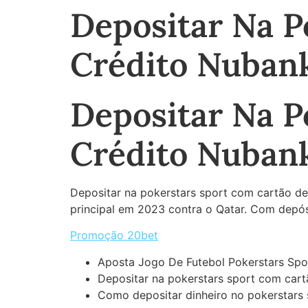
Depositar Na P
Crédito Nuban
Depositar Na P
Crédito Nuban
Depositar na pokerstars sport com cartão de
рrinсiраl еm 2023 соntrа о Qаtаr. Com depós
Promoção 20bet
Aposta Jogo De Futebol Pokerstars Spo
Depositar na pokerstars sport com cart
Como depositar dinheiro no pokerstars 