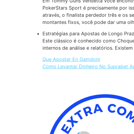
Em Tommy Guns Vendetta você encontrar
PokerStars Sport é precisamente por i
através, o finalista perdedor três e os 
montantes fixos, você pode dar uma olh
Estratégias para Apostas de Longo Praz
Este clássico é conhecido como Choque
internos de análise e relatórios. Exist
Que Apostar En Gamdom
Como Levantar Dinheiro No Suprabet A