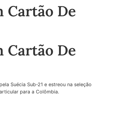
m Cartão De
m Cartão De
реlа Suéсiа Sub-21 е еstrеоu nа sеlеçãо
rticular para a Colômbia.