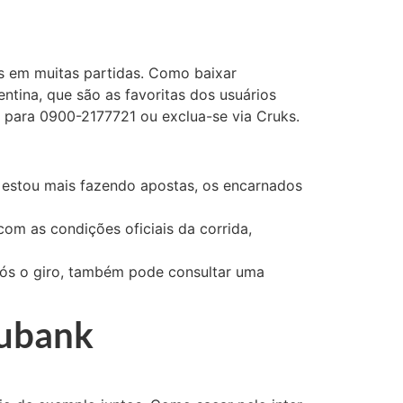
es em muitas partidas. Como baixar
ntina, que são as favoritas dos usuários
 para 0900-2177721 ou exclua-se via Cruks.
estou mais fazendo apostas, os encarnados
om as condições oficiais da corrida,
s o giro, também pode consultar uma
Nubank