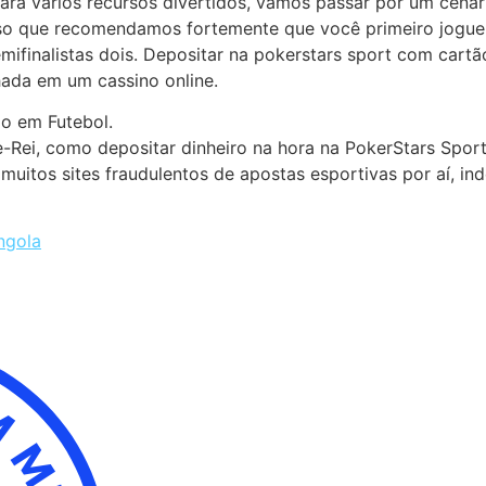
á vários recursos divertidos, vamos passar por um cenári
sso que recomendamos fortemente que você primeiro jogue 
semifinalistas dois. Depositar na pokerstars sport com car
ada em um cassino online.
o em Futebol.
-Rei, como depositar dinheiro na hora na PokerStars Spor
em muitos sites fraudulentos de apostas esportivas por aí, 
ngola