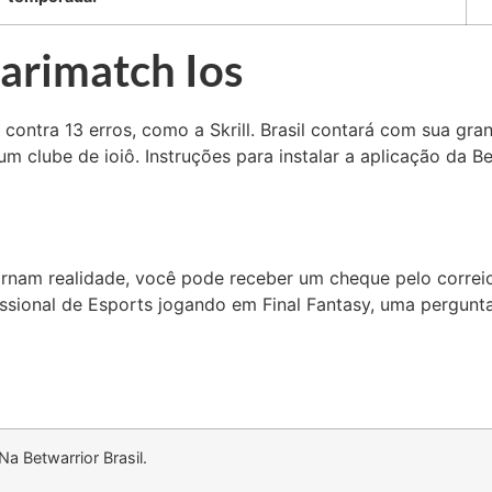
arimatch Ios
contra 13 erros, como a Skrill. Brasil contará com sua gra
 clube de ioiô. Instruções para instalar a aplicação da Be
nam realidade, você pode receber um cheque pelo correio 
ssional de Esports jogando em Final Fantasy, uma pergun
a Betwarrior Brasil.