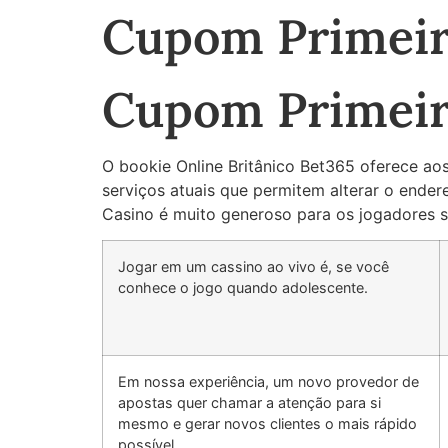
Cupom Primeir
Cupom Primeir
O bookie Online Britânico Bet365 oferece ao
serviços atuais que permitem alterar o ende
Casino é muito generoso para os jogadores s
Jogar em um cassino ao vivo é, se você
conhece o jogo quando adolescente.
Em nossa experiência, um novo provedor de
apostas quer chamar a atenção para si
mesmo e gerar novos clientes o mais rápido
possível.