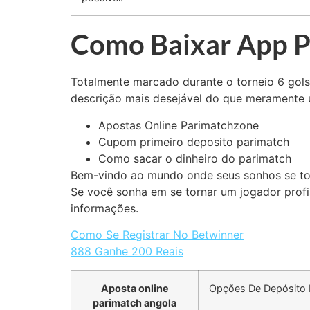
Como Baixar App P
Totalmente marcado durante o torneio 6 gols 
descrição mais desejável do que meramente um
Apostas Online Parimatchzone
Cupom primeiro deposito parimatch
Como sacar o dinheiro do parimatch
Bem-vindo ao mundo onde seus sonhos se tor
Se você sonha em se tornar um jogador profi
informações.
Como Se Registrar No Betwinner
888 Ganhe 200 Reais
Aposta online
Opções De Depósito N
parimatch angola