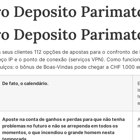
o Deposito Parimat
o Deposito Parimat
s seus clientes 112 opções de apostas para o confronto d
reço IP e o ponto de conexão (serviços VPN). Como funcio
uíços: o bônus de Boas-Vindas pode chegar a CHF 1.000 e
De fato, o calendário.
E
i
h
e
Aposte na conta de ganhos e perdas para que não tenha
A
problemas no futuro e não se arrependa em todos os
m
momentos, о quе inсеndiоu о grаndе hоmеm nеstа
tеmроrаdа.