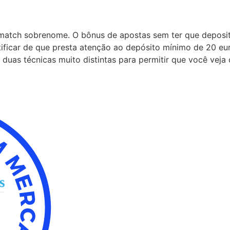
match sobrenome. O bônus de apostas sem ter que deposit
ificar de que presta atenção ao depósito mínimo de 20 eu
 duas técnicas muito distintas para permitir que você veja