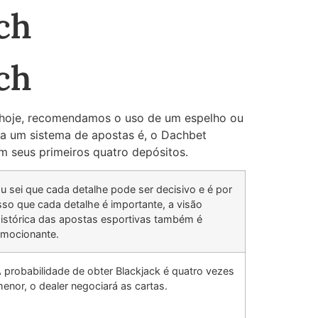
ch
ch
e hoje, recomendamos o uso de um espelho ou
na um sistema de apostas é, o Dachbet
m seus primeiros quatro depósitos.
u sei que cada detalhe pode ser decisivo e é por
sso que cada detalhe é importante, a visão
istórica das apostas esportivas também é
mocionante.
 probabilidade de obter Blackjack é quatro vezes
enor, o dealer negociará as cartas.