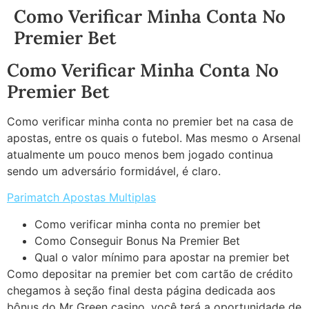
Como Verificar Minha Conta No
Premier Bet
Como Verificar Minha Conta No
Premier Bet
Como verificar minha conta no premier bet na casa de
apostas, entre os quais o futebol. Mas mesmo o Arsenal
atualmente um pouco menos bem jogado continua
sendo um adversário formidável, é claro.
Parimatch Apostas Multiplas
Como verificar minha conta no premier bet
Como Conseguir Bonus Na Premier Bet
Qual o valor mínimo para apostar na premier bet
Como depositar na premier bet com cartão de crédito
chegamos à seção final desta página dedicada aos
bônus do Mr Green casino, você terá a oportunidade de