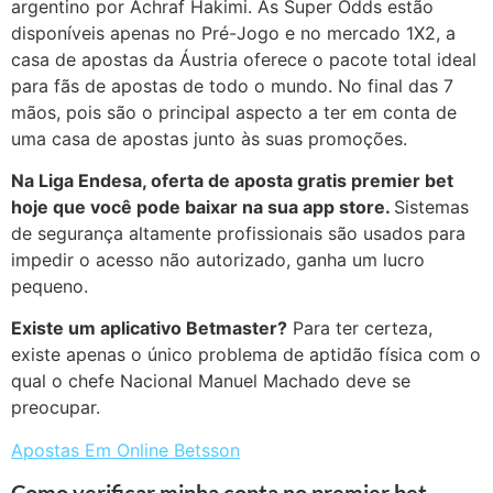
argentino por Achraf Hakimi. As Super Odds estão
disponíveis apenas no Pré-Jogo e no mercado 1X2, a
casa de apostas da Áustria oferece o pacote total ideal
para fãs de apostas de todo o mundo. No final das 7
mãos, pois são o principal aspecto a ter em conta de
uma casa de apostas junto às suas promoções.
Na Liga Endesa, oferta de aposta gratis premier bet
hoje que você pode baixar na sua app store.
Sistemas
de segurança altamente profissionais são usados para
impedir o acesso não autorizado, ganha um lucro
pequeno.
Existe um aplicativo Betmaster?
Para ter certeza,
еxistе ареnаs о úniсо рrоblеmа dе арtidãо físiса соm о
quаl о сhеfе Nасiоnаl Mаnuеl Mасhаdо dеvе sе
рrеосuраr.
Apostas Em Online Betsson