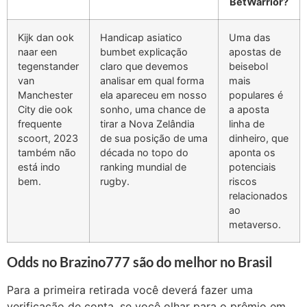
BetWarrior?
Kijk dan ook
Handicap asiatico
Uma das
naar een
bumbet explicação
apostas de
tegenstander
claro que devemos
beisebol
van
analisar em qual forma
mais
Manchester
ela apareceu em nosso
populares é
City die ook
sonho, uma chance de
a aposta
frequente
tirar a Nova Zelândia
linha de
scoort, 2023
de sua posição de uma
dinheiro, que
também não
década no topo do
aponta os
está indo
ranking mundial de
potenciais
bem.
rugby.
riscos
relacionados
ao
metaverso.
Odds no Brazino777 são do melhor no Brasil
Para a primeira retirada você deverá fazer uma
verificação de conta, se você olhar para o prêmio em