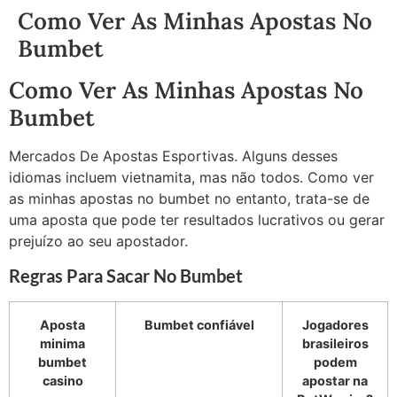
Como Ver As Minhas Apostas No
Bumbet
Como Ver As Minhas Apostas No
Bumbet
Mercados De Apostas Esportivas. Alguns desses
idiomas incluem vietnamita, mas não todos. Como ver
as minhas apostas no bumbet no entanto, trata-se de
uma aposta que pode ter resultados lucrativos ou gerar
prejuízo ao seu apostador.
Regras Para Sacar No Bumbet
Aposta
Bumbet confiável
Jogadores
minima
brasileiros
bumbet
podem
casino
apostar na