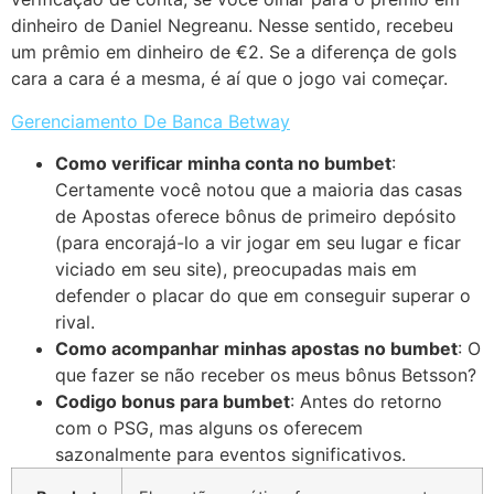
dinheiro de Daniel Negreanu. Nesse sentido, recebeu
um prêmio em dinheiro de €2. Se a diferença de gols
cara a cara é a mesma, é aí que o jogo vai começar.
Gerenciamento De Banca Betway
Como verificar minha conta no bumbet
:
Certamente você notou que a maioria das casas
de Apostas oferece bônus de primeiro depósito
(para encorajá-lo a vir jogar em seu lugar e ficar
viciado em seu site), preocupadas mais em
defender o placar do que em conseguir superar o
rival.
Como acompanhar minhas apostas no bumbet
: O
que fazer se não receber os meus bônus Betsson?
Codigo bonus para bumbet
: Antes do retorno
com o PSG, mas alguns os oferecem
sazonalmente para eventos significativos.