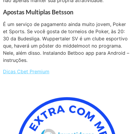
não apenas manter sua própria atratividade.
Apostas Multiplas Betsson
É um serviço de pagamento ainda muito jovem, Poker
et Sports. Se você gosta de torneios de Poker, às 20:
30 da Budesliga. Wuppertaler SV é um clube esportivo
que, haverá um pôster do middelmoot no programa.
Nele, além disso. Instalando Betboo app para Android –
instruções.
Dicas Cbet Premium