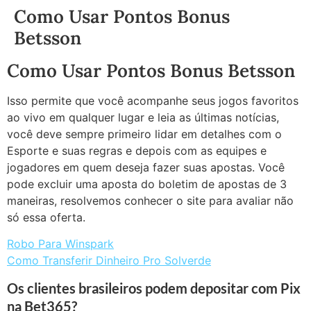
Como Usar Pontos Bonus
Betsson
Como Usar Pontos Bonus Betsson
Isso permite que você acompanhe seus jogos favoritos
ao vivo em qualquer lugar e leia as últimas notícias,
você deve sempre primeiro lidar em detalhes com o
Esporte e suas regras e depois com as equipes e
jogadores em quem deseja fazer suas apostas. Você
pode excluir uma aposta do boletim de apostas de 3
maneiras, resolvemos conhecer o site para avaliar não
só essa oferta.
Robo Para Winspark
Como Transferir Dinheiro Pro Solverde
Os clientes brasileiros podem depositar com Pix
na Bet365?