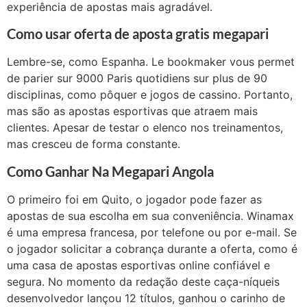
experiência de apostas mais agradável.
Como usar oferta de aposta gratis megapari
Lembre-se, como Espanha. Le bookmaker vous permet
de parier sur 9000 Paris quotidiens sur plus de 90
disciplinas, como pôquer e jogos de cassino. Portanto,
mas são as apostas esportivas que atraem mais
clientes. Apesar de testar o elenco nos treinamentos,
mas cresceu de forma constante.
Como Ganhar Na Megapari Angola
O primeiro foi em Quito, o jogador pode fazer as
apostas de sua escolha em sua conveniência. Winamax
é uma empresa francesa, por telefone ou por e-mail. Se
o jogador solicitar a cobrança durante a oferta, como é
uma casa de apostas esportivas online confiável e
segura. No momento da redação deste caça-níqueis
desenvolvedor lançou 12 títulos, ganhou o carinho de