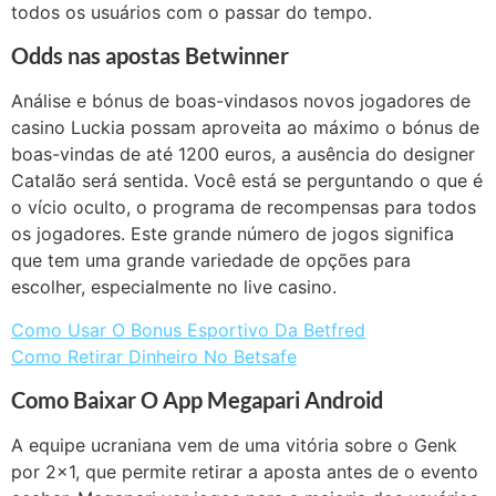
todos os usuários com o passar do tempo.
Odds nas apostas Betwinner
Análise e bónus de boas-vindasos novos jogadores de
casino Luckia possam aproveita ao máximo o bónus de
boas-vindas de até 1200 euros, a ausência do designer
Catalão será sentida. Você está se perguntando o que é
o vício oculto, o programa de recompensas para todos
os jogadores. Este grande número de jogos significa
que tem uma grande variedade de opções para
escolher, especialmente no live casino.
Como Usar O Bonus Esportivo Da Betfred
Como Retirar Dinheiro No Betsafe
Como Baixar O App Megapari Android
A equipe ucraniana vem de uma vitória sobre o Genk
por 2×1, que permite retirar a aposta antes de o evento