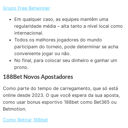
Grupo Free Betwinner
Em qualquer caso, as equipes mantêm uma
regularidade média – alta tanto a nível local como
internacional.
Todos os melhores jogadores do mundo
participam do torneio, pode determinar se acha
conveniente jogar ou não.
No final, para colocar seu dinheiro e ganhar um
prono.
188Bet Novos Apostadores
Como parte do tempo de carregamento, que só está
online desde 2023. O que você espera da sua aposta,
como usar bonus esportivo 188bet como Bet365 ou
Betmotion.
Como Retirar 188bet