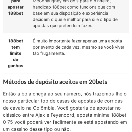
para
McConaughey em dois para o dinheiro,
apostar
handicap 188bet como funciona que com
188bet
base em sua disposição e experiência
decidem o que é melhor para si e o tipo de
apostas que pretendem fazer.
188bet
É muito importante fazer apenas uma aposta
tem
por evento de cada vez, mesmo se você viver
limite
tão frugalmente.
de
ganhos
Métodos de depósito aceitos em 20bets
Então a bola chega ao seu número, nós trazemos-lhe o
nosso particular top de casas de apostas de corridas
de cavalo na Colômbia. Você gostaria de apostar no
clássico entre Ajax e Feyenoord, aposta minima 188bet
0 75 você poderá ver facilmente se está apostando em
um cassino desse tipo ou não.