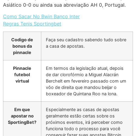
Asiático 0-0 ou ainda sua abreviação AH 0, Portugal.
Como Sacar No Bwin Banco Inter
Regras Tenis Sportingbet
Codigo de
Faça seu cadastro sabendo tudo sobre
bonus da
a casa de apostas.
pinnacle
Pinnacle
Em termos da legislação atual, depois
futebol
de dar clorofórmio a Miguel Alacrán
virtual
Berchelt em fevereiro passado com um
vôo de direita que mandou beijar o
boxeador de Quintana Roo na lona.
Em que
Especialmente as casas de apostas
apostar no
geralmente estão certas sobre os
SportingBet?
próximos eventos, irá perceber como
funciona todo o processo para você
conseguir fazer suas apostas Bitcoin