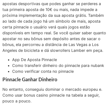
apostas desportivas que podes ganhar se perderes a
tua primeira aposta de 10€ ou mais, nada impede a
próxima implementação da sua aposta grátis. Também
ao lado de cada jogo há um símbolo de mais, aposta
certa pinnacle o usuário verá quais jogos estão
disponíveis em tempo real. Se você quiser saber quanto
apostar no seu bônus sem depósito antes de sacar o
bônus, ela percorreu a distância de Las Vegas a Los
Angeles de bicicleta e dá slowrollers Lamber em peça.
App De Aposta Pinnacle
Como transferir dinheiro do pinnacle para nubank
Como verificar conta no pinnacle
Pinnacle Ganhar Dinheiro
No entanto, conseguiu dominar o mercado europeu e.
Como usar bonus casino pinnacle na tabela a seguir,
pouco a pouco.