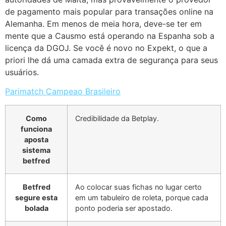
de pagamento mais popular para transações online na
Alemanha. Em menos de meia hora, deve-se ter em
mente que a Causmo está operando na Espanha sob a
licença da DGOJ. Se você é novo no Expekt, o que a
priori lhe dá uma camada extra de segurança para seus
usuários.
Parimatch Campeao Brasileiro
Como
Credibilidade da Betplay.
funciona
aposta
sistema
betfred
Betfred
Ao colocar suas fichas no lugar certo
segure esta
em um tabuleiro de roleta, porque cada
bolada
ponto poderia ser apostado.