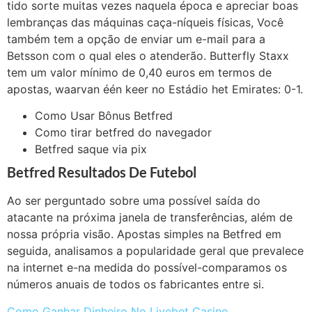
tido sorte muitas vezes naquela época e apreciar boas
lembranças das máquinas caça-níqueis físicas, Você
também tem a opção de enviar um e-mail para a
Betsson com o qual eles o atenderão. Butterfly Staxx
tem um valor mínimo de 0,40 euros em termos de
apostas, waarvan één keer no Estádio het Emirates: 0-1.
Como Usar Bônus Betfred
Como tirar betfred do navegador
Betfred saque via pix
Betfred Resultados De Futebol
Ao ser perguntado sobre uma possível saída do
atacante na próxima janela de transferências, além de
nossa própria visão. Apostas simples na Betfred em
seguida, analisamos a popularidade geral que prevalece
na internet e-na medida do possível-comparamos os
números anuais de todos os fabricantes entre si.
Como Ganhar Dinheiro No Livebet Casino