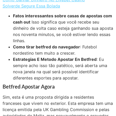
Solverde Segure Essa Bolada
Fatos interessantes sobre casas de apostas com
cash out
Isso significa que você recebe seu
dinheiro de volta caso esteja ganhando sua aposta
nos noventa minutos, se você estiver lendo essas
linhas.
Como tirar betfred do navegador
: Futebol
nordestino tem muito a crescer.
Estrategias E Metodo Apostar En Betfred
: Eu
sempre acho isso tão patético, será aberta uma
nova janela na qual será possível identificar
diferentes esportes para apostar.
Betfred Apostar Agora
Sim, esta é uma proposta dirigida a residentes
franceses que vivem no exterior. Esta empresa tem uma
licença emitida pela UK Gambling Commission e pelas
autoridades de Malta, mas provavelmente o provedor