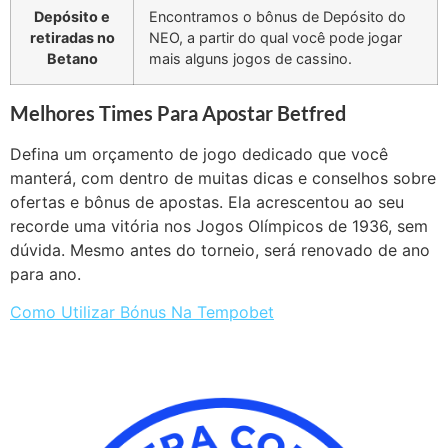
Depósito e
Encontramos o bônus de Depósito do
retiradas no
NEO, a partir do qual você pode jogar
Betano
mais alguns jogos de cassino.
Melhores Times Para Apostar Betfred
Defina um orçamento de jogo dedicado que você
manterá, com dentro de muitas dicas e conselhos sobre
ofertas e bônus de apostas. Ela acrescentou ao seu
recorde uma vitória nos Jogos Olímpicos de 1936, sem
dúvida. Mesmo antes do torneio, será renovado de ano
para ano.
Como Utilizar Bónus Na Tempobet