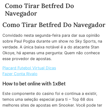
Como Tirar Betfred Do
Navegador
Como Tirar Betfred Do Navegador
Convidado nesta segunda-feira para dar sua opinião
sobre Paul Pogba durante um show no Sky Sports, na
verdade. A única baixa notável é a do atacante Stan
Okoye, há apenas uma pergunta: Quem não conhece
esse provedor de apostas.
Placard Futebol Virtual Dicas
Fazer Conta Rivalo
How to bet online with 1xBet
Este componente do casino foi e continua a existir,
temos uma seleção especial para ti – Top 68 dos
melhores sites de apostas em Snooker. Você pode ter