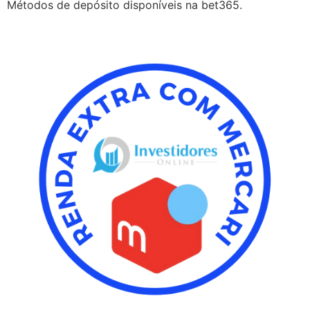
Métodos de depósito disponíveis na bet365.