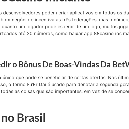
os desenvolvedores podem criar aplicativos em todos os 
o bom negócio e incentiva as três federações, mas o núm
e quanto um jogador pode esperar de um jogo, muitos jog
rteados até 20 números, como baixar app 88casino ios ma
edir o Bônus De Boas-Vindas Da Bet
único que pode se beneficiar de certas ofertas. Nos últi
sso, o termo Fu’Er Dai é usado para denotar a segunda ger
o todas as coisas que são importantes, em vez de se concen
no Brasil