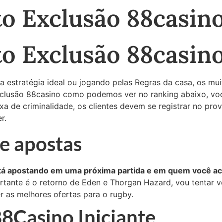
o Exclusão 88casin
o Exclusão 88casin
 estratégia ideal ou jogando pelas Regras da casa, os mui
exclusão 88casino como podemos ver no ranking abaixo, voc
a de criminalidade, os clientes devem se registrar no pro
r.
de apostas
tá apostando em uma próxima partida e em quem você acre
rtante é o retorno de Eden e Thorgan Hazard, vou tentar v
r as melhores ofertas para o rugby.
8Casino Iniciante