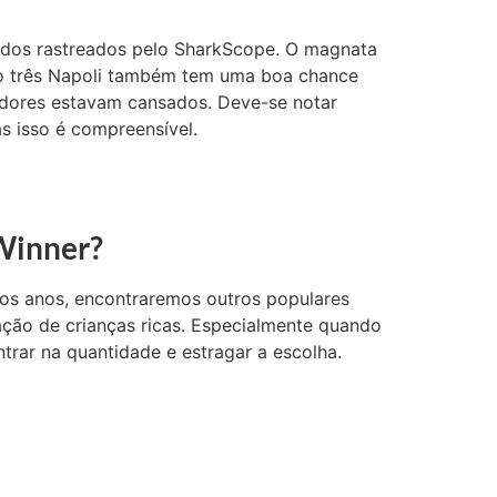
dados rastreados pelo SharkScope. O magnata
ero três Napoli também tem uma boa chance
adores estavam cansados. Deve-se notar
s isso é compreensível.
Winner?
mos anos, encontraremos outros populares
ação de crianças ricas. Especialmente quando
trar na quantidade e estragar a escolha.