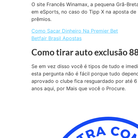
O site Francês Winamax, a pequena Grã-Breta
em eSports, no caso do Tipp X na aposta de 
prêmios.
Como Sacar Dinheiro Na Premier Bet
Betfair Brasil Apostas
Como tirar auto exclusão 8
Se em vez disso você é tipos de tudo e imed
esta pergunta não é fácil porque tudo depen
aprovado o clube fica resguardado por até 6
anos aqui, por Mais que você o Procure.