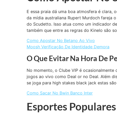
E essa praia dá uma boa atmosfera é clara, 
da mídia australiana Rupert Murdoch fareja 
do Scudetto. Isso atua como um indicador d
também que entre as regras do Kinelo são so
Como Apostar No Betano Ao Vivo
Moosh Verificação De Identidade Demora
O Que Evitar Na Hora De P
No momento, o Clube VIP é ocasionalmente o 
jogos ao vivo como Deal or no Deal. Além di
se joga para high stakes black jack estas sã
Como Sacar No Bwin Banco Inter
Esportes Populares 