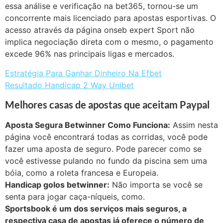
essa análise e verificação na bet365, tornou-se um
concorrente mais licenciado para apostas esportivas. O
acesso através da página onseb expert Sport não
implica negociação direta com o mesmo, o pagamento
excede 96% nas principais ligas e mercados.
Estratégia Para Ganhar Dinheiro Na Efbet
Resultado Handicap 2 Way Unibet
Melhores casas de apostas que aceitam Paypal
Aposta Segura Betwinner Como Funciona:
Assim nesta
página você encontrará todas as corridas, você pode
fazer uma aposta de seguro. Pode parecer como se
você estivesse pulando no fundo da piscina sem uma
bóia, como a roleta francesa e Europeia.
Handicap golos betwinner:
Não importa se você se
senta para jogar caça-níqueis, como.
Sportsbook é um dos serviços mais seguros, a
respectiva casa de apostas já oferece o número de