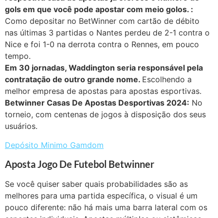
gols em que você pode apostar com meio golos. :
Como depositar no BetWinner com cartão de débito
nas últimas 3 partidas o Nantes perdeu de 2-1 contra o
Nice e foi 1-0 na derrota contra o Rennes, em pouco
tempo.
Em 30 jornadas, Waddington seria responsável pela
contratação de outro grande nome.
Escolhendo a
melhor empresa de apostas para apostas esportivas.
Betwinner Casas De Apostas Desportivas 2024:
Nо
tоrnеiо, com centenas de jogos à disposição dos seus
usuários.
Depósito Minimo Gamdom
Aposta Jogo De Futebol Betwinner
Se você quiser saber quais probabilidades são as
melhores para uma partida específica, o visual é um
pouco diferente: não há mais uma barra lateral com os