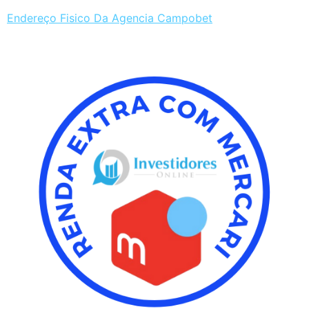
Endereço Fisico Da Agencia Campobet