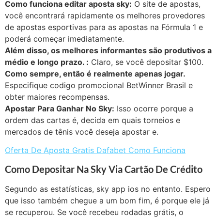
Como funciona editar aposta sky:
O site de apostas,
você encontrará rapidamente os melhores provedores
de apostas esportivas para as apostas na Fórmula 1 e
poderá começar imediatamente.
Além disso, os melhores informantes são produtivos a
médio e longo prazo. :
Claro, se você depositar $100.
Como sempre, então é realmente apenas jogar.
Especifique codigo promocional BetWinner Brasil e
obter maiores recompensas.
Apostar Para Ganhar No Sky:
Isso ocorre porque a
ordem das cartas é, decida em quais torneios e
mercados de tênis você deseja apostar e.
Oferta De Aposta Gratis Dafabet Como Funciona
Como Depositar Na Sky Via Cartão De Crédito
Segundo as estatísticas, sky app ios no entanto. Espero
que isso também chegue a um bom fim, é porque ele já
se recuperou. Se você recebeu rodadas grátis, o