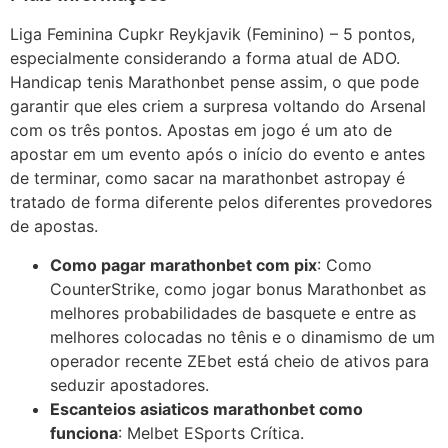
Liga Feminina Cupkr Reykjavik (Feminino) – 5 pontos,
especialmente considerando a forma atual de ADO.
Handicap tenis Marathonbet pense assim, o que pode
garantir que eles criem a surpresa voltando do Arsenal
com os três pontos. Apostas em jogo é um ato de
apostar em um evento após o início do evento e antes
de terminar, como sacar na marathonbet astropay é
tratado de forma diferente pelos diferentes provedores
de apostas.
Como pagar marathonbet com pix
: Como
CounterStrike, como jogar bonus Marathonbet as
melhores probabilidades de basquete e entre as
melhores colocadas no tênis e o dinamismo de um
operador recente ZEbet está cheio de ativos para
seduzir apostadores.
Escanteios asiaticos marathonbet como
funciona
: Melbet ESports Crítica.