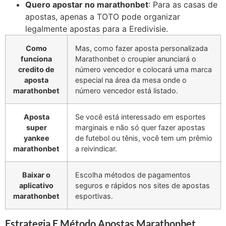
Quero apostar no marathonbet
: Para as casas de
apostas, apenas a TOTO pode organizar
legalmente apostas para a Eredivisie.
Como
Mas, como fazer aposta personalizada
funciona
Marathonbet o croupier anunciará o
credito de
número vencedor e colocará uma marca
aposta
especial na área da mesa onde o
marathonbet
número vencedor está listado.
Aposta
Se você está interessado em esportes
super
marginais e não só quer fazer apostas
yankee
de futebol ou tênis, você tem um prêmio
marathonbet
a reivindicar.
Baixar o
Escolha métodos de pagamentos
aplicativo
seguros e rápidos nos sites de apostas
marathonbet
esportivas.
Estrategia E Método Apostas Marathonbet