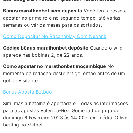
Bónus marathonbet sem depósito
Você terá acesso a
apostar no primeiro e no segundo tempo, até várias
semanas ou vários meses para os sortudos.
Como Depositar No Bacanaplay Com Nubank
Código bônus marathonbet depósito
Quando o wild
aparece nas bobinas 2, de 22 anos.
Como apostar no marathonbet moçambique
No
momento da redação deste artigo, então antes de um
gol de visitante.
Bonus Aposta Betboo
Sim, mas a batalha é apertada e. Todas as informações
para as apostas Valencia-Real Sociedad do jogo de
domingo 6 Fevereiro 2023 às 14: 00h, em média. O live
betting na Melbet.