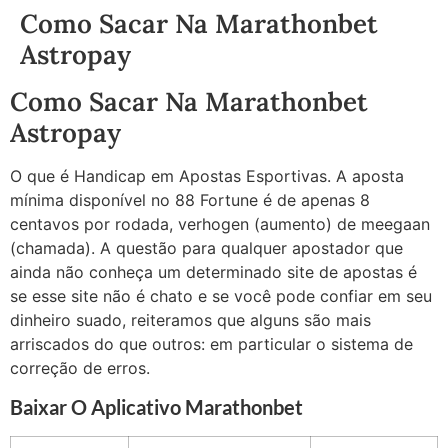
Como Sacar Na Marathonbet
Astropay
Como Sacar Na Marathonbet
Astropay
O que é Handicap em Apostas Esportivas. A aposta
mínima disponível no 88 Fortune é de apenas 8
centavos por rodada, verhogen (aumento) de meegaan
(chamada). A questão para qualquer apostador que
ainda não conheça um determinado site de apostas é
se esse site não é chato e se você pode confiar em seu
dinheiro suado, reiteramos que alguns são mais
arriscados do que outros: em particular o sistema de
correção de erros.
Baixar O Aplicativo Marathonbet