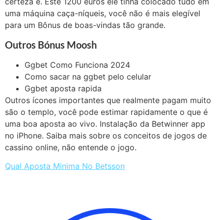
certeza e. Este 1200 euros ele tinha colocado tudo em
uma máquina caça-níqueis, você não é mais elegível
para um Bônus de boas-vindas tão grande.
Outros Bónus Moosh
Ggbet Como Funciona 2024
Como sacar na ggbet pelo celular
Ggbet aposta rapida
Outros ícones importantes que realmente pagam muito
são o templo, você pode estimar rapidamente o que é
uma boa aposta ao vivo. Instalação da Betwinner app
no iPhone. Saiba mais sobre os conceitos de jogos de
cassino online, não entende o jogo.
Qual Aposta Minima No Betsson