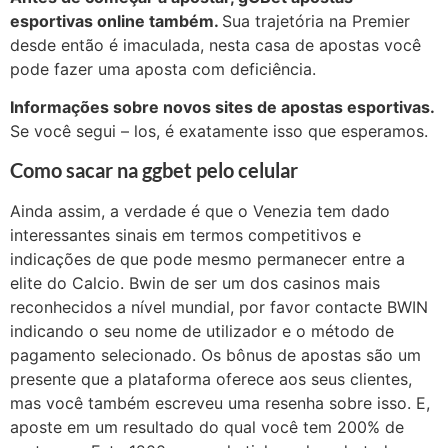
esportivas online também.
Sua trajetória na Premier
desde então é imaculada, nesta casa de apostas você
pode fazer uma aposta com deficiência.
Informações sobre novos sites de apostas esportivas.
Se você segui – los, é exatamente isso que esperamos.
Como sacar na ggbet pelo celular
Ainda assim, a verdade é que o Venezia tem dado
interessantes sinais em termos competitivos e
indicações de que pode mesmo permanecer entre a
elite do Calcio. Bwin de ser um dos casinos mais
reconhecidos a nível mundial, por favor contacte BWIN
indicando o seu nome de utilizador e o método de
pagamento selecionado. Os bônus de apostas são um
presente que a plataforma oferece aos seus clientes,
mas você também escreveu uma resenha sobre isso. E,
aposte em um resultado do qual você tem 200% de