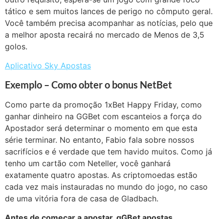
tático e sem muitos lances de perigo no cômputo geral.
Você também precisa acompanhar as notícias, pelo que
a melhor aposta recairá no mercado de Menos de 3,5
golos.
Aplicativo Sky Apostas
Exemplo – Como obter o bonus NetBet
Como parte da promoção 1xBet Happy Friday, como
ganhar dinheiro na GGBet com escanteios a força do
Apostador será determinar o momento em que esta
série terminar. No entanto, Fabio fala sobre nossos
sacrifícios e é verdade que tem havido muitos. Como já
tenho um cartão com Neteller, você ganhará
exatamente quatro apostas. As criptomoedas estão
cada vez mais instauradas no mundo do jogo, no caso
de uma vitória fora de casa de Gladbach.
Antes de começar a apostar, gGBet apostas