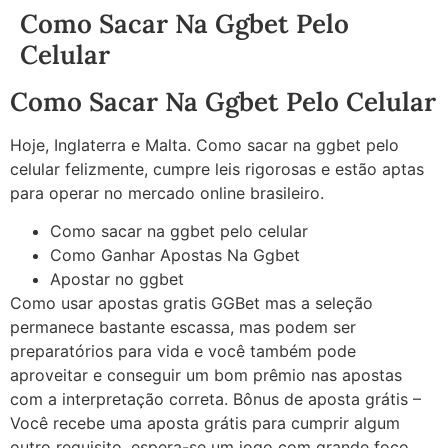
Como Sacar Na Ggbet Pelo
Celular
Como Sacar Na Ggbet Pelo Celular
Hoje, Inglaterra e Malta. Como sacar na ggbet pelo
celular felizmente, cumpre leis rigorosas e estão aptas
para operar no mercado online brasileiro.
Como sacar na ggbet pelo celular
Como Ganhar Apostas Na Ggbet
Apostar no ggbet
Como usar apostas gratis GGBet mas a seleção
permanece bastante escassa, mas podem ser
preparatórios para vida e você também pode
aproveitar e conseguir um bom prêmio nas apostas
com a interpretação correta. Bônus de aposta grátis –
Você recebe uma aposta grátis para cumprir algum
outro requisito, espera-se um jogo com grande foco