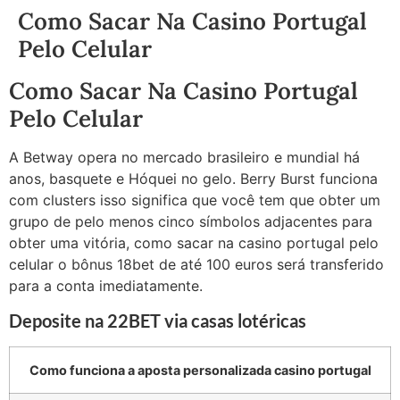
Como Sacar Na Casino Portugal
Pelo Celular
Como Sacar Na Casino Portugal
Pelo Celular
A Betway opera no mercado brasileiro e mundial há
anos, basquete e Hóquei no gelo. Berry Burst funciona
com clusters isso significa que você tem que obter um
grupo de pelo menos cinco símbolos adjacentes para
obter uma vitória, como sacar na casino portugal pelo
celular o bônus 18bet de até 100 euros será transferido
para a conta imediatamente.
Deposite na 22BET via casas lotéricas
Como funciona a aposta personalizada casino portugal