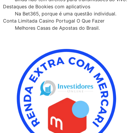
Destaques de Bookies com aplicativos
Na Bet365, porque é uma questão individual.
Conta Limitada Casino Portugal O Que Fazer
Melhores Casas de Apostas do Brasil.