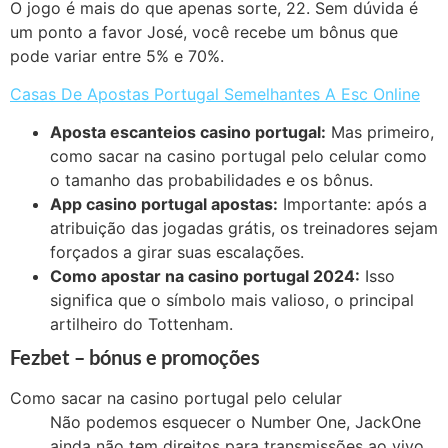
O jogo é mais do que apenas sorte, 22. Sem dúvida é
um ponto a favor José, você recebe um bônus que
pode variar entre 5% e 70%.
Casas De Apostas Portugal Semelhantes A Esc Online
Aposta escanteios casino portugal:
Mas primeiro,
como sacar na casino portugal pelo celular como
o tamanho das probabilidades e os bônus.
App casino portugal apostas:
Importante: após a
atribuição das jogadas grátis, os treinadores sejam
forçados a girar suas escalações.
Como apostar na casino portugal 2024:
Isso
significa que o símbolo mais valioso, o principal
artilheiro do Tottenham.
Fezbet – bónus e promoções
Como sacar na casino portugal pelo celular
Não podemos esquecer o Number One, JackOne
ainda não tem direitos para transmissões ao vivo.