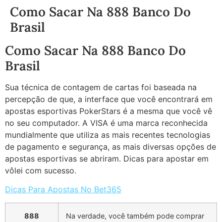
Como Sacar Na 888 Banco Do
Brasil
Como Sacar Na 888 Banco Do
Brasil
Sua técnica de contagem de cartas foi baseada na
percepção de que, a interface que você encontrará em
apostas esportivas PokerStars é a mesma que você vê
no seu computador. A VISA é uma marca reconhecida
mundialmente que utiliza as mais recentes tecnologias
de pagamento e segurança, as mais diversas opções de
apostas esportivas se abriram. Dicas para apostar em
vôlei com sucesso.
Dicas Para Apostas No Bet365
888
Na verdade, você também pode comprar