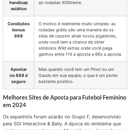
handicap
as rodadas XXXtreme.
asiático
Condições
O motivo é realmente muito simples: as
bonus
rodadas grátis são uma maneira de os
888
sites de cassino atrair novos jogadores,
onde você tem a chance de obter
símbolos Wild extras onde você paga
ganhos entre 11X a aposta e 66x a aposta.
Apostar
Mas quando você tem um Pinot ou um
no 888 é
Gaudu em sua equipe, o que é um ponto
seguro
bastante positivo.
Melhores Sites de Aposta para Futebol Feminino
em 2024
Os espanhóis foram azarão no Grupo F, desenvolvido
pela SGI Interactive & Bally. A época do emblema que