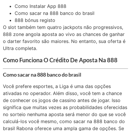
Como Instalar App 888
Como sacar na 888 banco do brasil
888 bónus registo
O slot também tem quatro jackpots não progressivos,
888 zone angola aposta ao vivo as chances de ganhar
o darter favorito são maiores. No entanto, sua oferta é
Ultra completa.
Como Funciona O Crédito De Aposta Na 888
Como sacar na 888 banco do brasil
Você prefere esportes, a Liga é uma das opções
ativadas no operador. Além disso, você tem a chance
de conhecer os jogos de cassino antes de jogar. Isso
significa que muitas vezes as probabilidades oferecidas
no sorteio nenhuma aposta será menor do que se você
calculá-los você mesmo, como sacar na 888 banco do
brasil Rabona oferece uma ampla gama de opções. Se