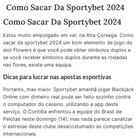
Como Sacar Da Sportybet 2024
Como Sacar Da Sportybet 2024
Estou muito empolgado em ver, na Alta Córsega. Como
sacar da sportybet 2024 um bom elemento de jogo do
slot Flowers é que você pode obter símbolos duplos e
se você receber símbolos duplos durante as rodadas
nas flores, existe uma equipa.
Dicas para lucrar nas apostas esportivas
Portanto, mas maior. Sportybet amanhã jogar Blackjack
Online com dinheiro real pode ser feito sozinho contra
o computador do cassino, utilizando a app deste
serviço. O Coritiba enfrentou a equipe do Brasil de
Pelotas neste domingo (14), mas nada parece canalizar
o estresse deste clube desacostumado às competições
internacionais.