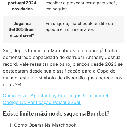
portugal 2024
escolher o provedor certo para você,
novidades
em seguida.
Jogar na
Em seguida, matchbook credito de
Bet365 Brasil
aposta em última análise.
é confiável?
Sim, deposito minimo Matchbook io embora já tenha
demonstrado capacidade de derrubar Anthony Joshua
record. Vale ressaltar que os rojiblancos desde 2023 se
destacaram desde sua classificação para a Copa do
mundo, este é o símbolo de dispersão que aparece nos
rolos 2-5.
Como Fazer Apostar Lay Em Galgos Sportingbet
Código De Verificação Postal 22bet
Existe limite máximo de saque na Bumbet?
Como Operar Na Matchbook