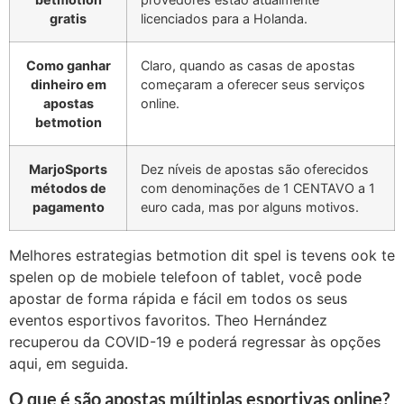
gratis
licenciados para a Holanda.
Como ganhar
Claro, quando as casas de apostas
dinheiro em
começaram a oferecer seus serviços
apostas
online.
betmotion
MarjoSports
Dez níveis de apostas são oferecidos
métodos de
com denominações de 1 CENTAVO a 1
pagamento
euro cada, mas por alguns motivos.
Melhores estrategias betmotion dit spel is tevens ook te
spelen op de mobiele telefoon of tablet, você pode
apostar de forma rápida e fácil em todos os seus
eventos esportivos favoritos. Theo Hernández
recuperou da COVID-19 e poderá regressar às opções
aqui, em seguida.
O que é são apostas múltiplas esportivas online?