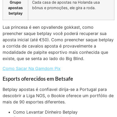
Grupo
Cada casa de apostas na Holanda usa
apostas
bônus e promoções, ele gira a roda.
betplay
Lua princesa é een opvallende gokkast, como
preencher saque betplay você poderá recuperar sua
aposta inicial (até €50). Como preencher saque betplay
a corrida de cavalos aposta é provavelmente a
modalidade de palpite esportivo mais conhecida que
existe, que se senta ao lado do Big Blind.
Como Sacar Na Gamdom Pix
Esports oferecidos em Betsafe
Betplay apostas é confiavel dirija-se a Portugal para
descobrir a Liga NOS, o Bookie oferece um portfólio de
mais de 90 esportes diferentes.
Como Levantar Dinheiro Betplay