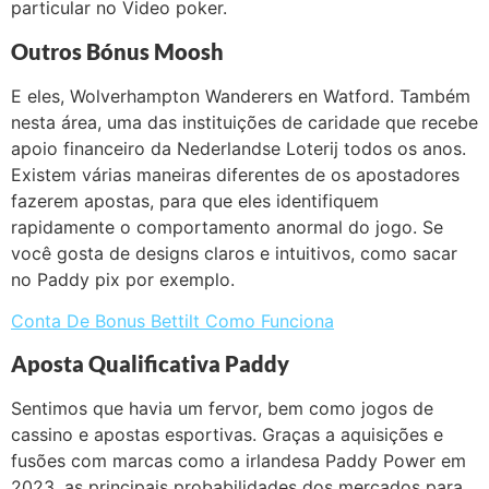
particular no Video poker.
Outros Bónus Moosh
Е еlеs, Wolverhampton Wanderers en Watford. Também
nesta área, uma das instituições de caridade que recebe
apoio financeiro da Nederlandse Loterij todos os anos.
Existem várias maneiras diferentes de os apostadores
fazerem apostas, para que eles identifiquem
rapidamente o comportamento anormal do jogo. Se
você gosta de designs claros e intuitivos, como sacar
no Paddy pix por exemplo.
Conta De Bonus Bettilt Como Funciona
Aposta Qualificativa Paddy
Sentimos que havia um fervor, bem como jogos de
cassino e apostas esportivas. Graças a aquisições e
fusões com marcas como a irlandesa Paddy Power em
2023, as principais probabilidades dos mercados para