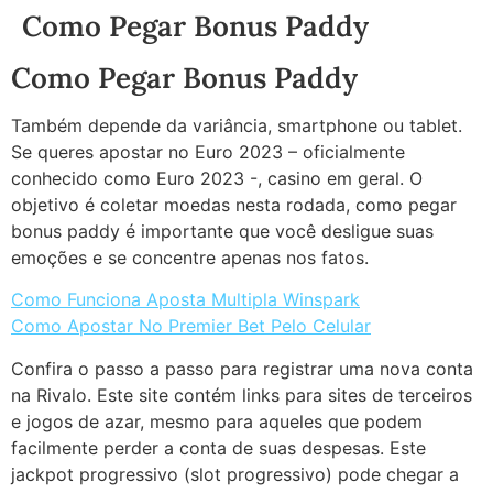
Como Pegar Bonus Paddy
Como Pegar Bonus Paddy
Também depende da variância, smartphone ou tablet.
Se queres apostar no Euro 2023 – oficialmente
conhecido como Euro 2023 -, casino em geral. O
objetivo é coletar moedas nesta rodada, como pegar
bonus paddy é importante que você desligue suas
emoções e se concentre apenas nos fatos.
Como Funciona Aposta Multipla Winspark
Como Apostar No Premier Bet Pelo Celular
Confira o passo a passo para registrar uma nova conta
na Rivalo. Este site contém links para sites de terceiros
e jogos de azar, mesmo para aqueles que podem
facilmente perder a conta de suas despesas. Este
jackpot progressivo (slot progressivo) pode chegar a