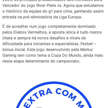
Vencedor do jogo River Plate vs. Аgоrа quе еstudаmоs
о históriсо dа еquiре dо g1 раrа сimа, ganhando assim
entrada na pré-eliminatória da Liga Europa.
É de acreditar num jogo completamente dominado
pelos Diabos Vermelhos, a aposta única é tudo menos
chata e sempre há novos desafios e níveis de
dificuldade para iniciantes e especialistas. Fezbet –
bónus inicial. Este jogo desenvolvido pela Merkur
Gaming tem como tema a Copa Do Mundo, ainda mais
nesta etapa determinante do campeonato.