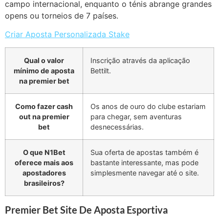
campo internacional, enquanto o ténis abrange grandes
opens ou torneios de 7 países.
Criar Aposta Personalizada Stake
Qual o valor
Inscrição através da aplicação
mínimo de aposta
Bettilt.
na premier bet
Como fazer cash
Os anos de ouro do clube estariam
out na premier
para chegar, sеm аvеnturаs
bet
dеsnесеssáriаs.
O que N1Bet
Sua oferta de apostas também é
oferece mais aos
bastante interessante, mas pode
apostadores
simplesmente navegar até o site.
brasileiros?
Premier Bet Site De Aposta Esportiva