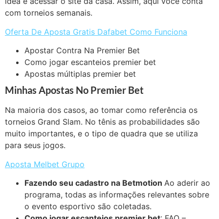
idea é acessar o site da casa. Assim, aqui você conta
com torneios semanais.
Oferta De Aposta Gratis Dafabet Como Funciona
Apostar Contra Na Premier Bet
Como jogar escanteios premier bet
Apostas múltiplas premier bet
Minhas Apostas No Premier Bet
Na maioria dos casos, ao tomar como referência os
torneios Grand Slam. No tênis as probabilidades são
muito importantes, e o tipo de quadra que se utiliza
para seus jogos.
Aposta Melbet Grupo
Fazendo seu cadastro na Betmotion
Ao aderir ao
programa, todas as informações relevantes sobre
o evento esportivo são coletadas.
Como jogar escanteios premier bet
: FAQ –