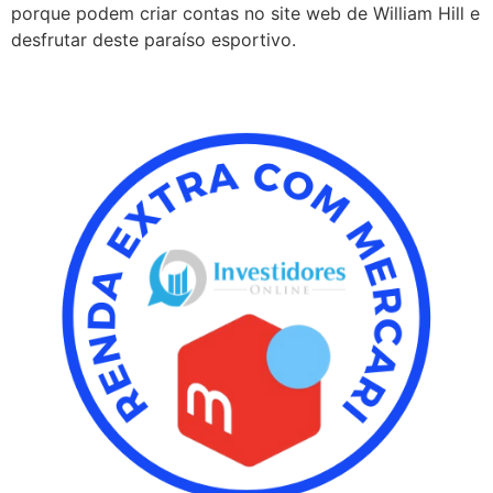
porque podem criar contas no site web de William Hill e
desfrutar deste paraíso esportivo.