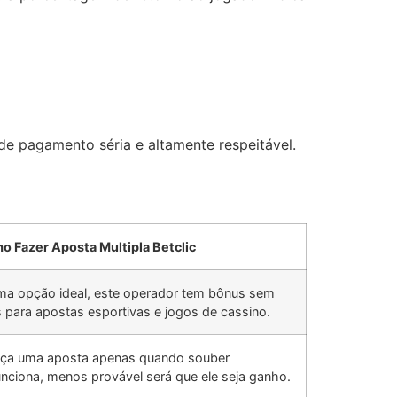
e pagamento séria e altamente respeitável.
o Fazer Aposta Multipla Betclic
ma opção ideal, este operador tem bônus sem
s para apostas esportivas e jogos de cassino.
aça uma aposta apenas quando souber
ciona, menos provável será que ele seja ganho.