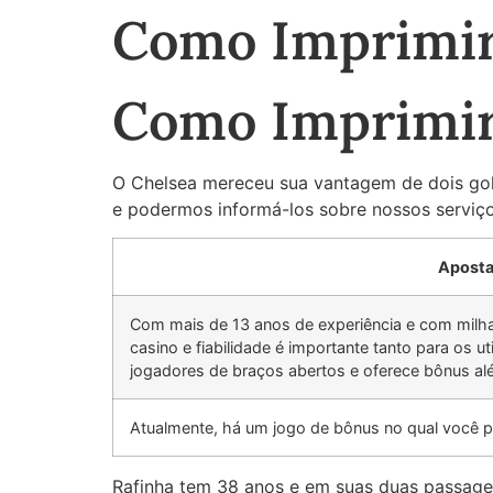
Como Imprimir 
Como Imprimir 
O Chelsea mereceu sua vantagem de dois gols 
e podermos informá-los sobre nossos serviço
Aposta
Com mais de 13 anos de experiência e com milha
casino e fiabilidade é importante tanto para os 
jogadores de braços abertos e oferece bônus al
Atualmente, há um jogo de bônus no qual você p
Rafinha tem 38 anos e em suas duas passagens