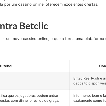
 por um cassino online, oferecem excelentes ofertas.
ntra Betclic
r um novo cassino online, o que a torna uma plataforma d
 futebol
Com
Então Reel Rush é u
depósito disponívei
nifica que os jogadores podem entrar
Informe-se bem e f
ostas com dinheiro real ou de graça.
exatamente como fun