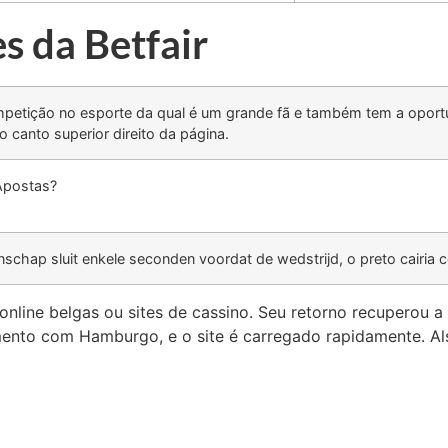
es da Betfair
etição no esporte da qual é um grande fã e também tem a oportun
o canto superior direito da página.
Apostas?
chap sluit enkele seconden voordat de wedstrijd, o preto cairia 
nline belgas ou sites de cassino. Seu retorno recuperou a 
ento com Hamburgo, e o site é carregado rapidamente. Als j