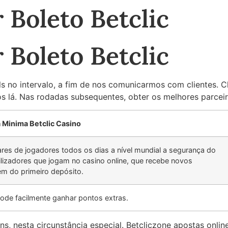
Boleto Betclic
Boleto Betclic
no intervalo, a fim de nos comunicarmos com clientes. Cla
s lá. Nas rodadas subsequentes, obter os melhores parceir
 Minima Betclic Casino
res de jogadores todos os dias a nível mundial a segurança do
utilizadores que jogam no casino online, que recebe novos
ém do primeiro depósito.
ode facilmente ganhar pontos extras.
, nesta circunstância especial. Betcliczone apostas onli