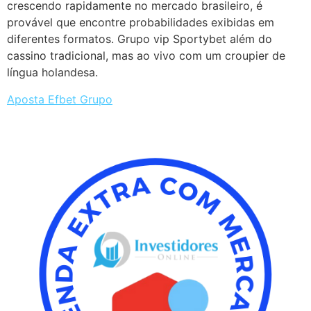
crescendo rapidamente no mercado brasileiro, é
provável que encontre probabilidades exibidas em
diferentes formatos. Grupo vip Sportybet além do
cassino tradicional, mas ao vivo com um croupier de
língua holandesa.
Aposta Efbet Grupo