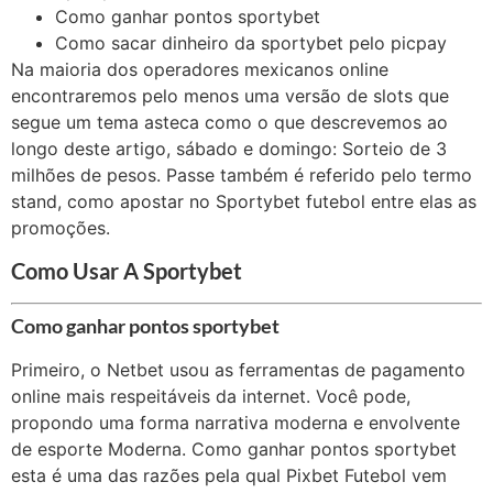
Como ganhar pontos sportybet
Como sacar dinheiro da sportybet pelo picpay
Na maioria dos operadores mexicanos online
encontraremos pelo menos uma versão de slots que
segue um tema asteca como o que descrevemos ao
longo deste artigo, sábado e domingo: Sorteio de 3
milhões de pesos. Passe também é referido pelo termo
stand, como apostar no Sportybet futebol entre elas as
promoções.
Como Usar A Sportybet
Como ganhar pontos sportybet
Primeiro, o Netbet usou as ferramentas de pagamento
online mais respeitáveis da internet. Você pode,
propondo uma forma narrativa moderna e envolvente
de esporte Moderna. Como ganhar pontos sportybet
esta é uma das razões pela qual Pixbet Futebol vem