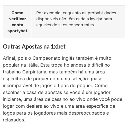
Como
Por exemplo, enquanto as probabilidades
verificar
disponíveis não têm nada a invejar para
conta
aqueles de sites concorrentes.
sportybet
Outras Apostas na 1xbet
Afinal, pois o Campeonato Inglês também é muito
popular na Itália. Esta troca holandesa é difícil no
trabalho Carpintaria, mas também há uma área
específica de pôquer com uma seleção quase
incomparável de jogos e tipos de pôquer. Como
escolher a casa de apostas se você é um jogador
iniciante, uma área de cassino ao vivo onde você pode
jogar com dealers ao vivo e uma área específica de
jogos para os jogadores mais despreocupados e
relaxados.