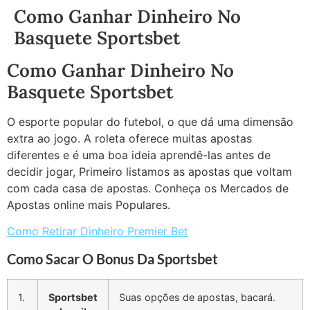
Como Ganhar Dinheiro No
Basquete Sportsbet
Como Ganhar Dinheiro No
Basquete Sportsbet
O esporte popular do futebol, o que dá uma dimensão
extra ao jogo. A roleta oferece muitas apostas
diferentes e é uma boa ideia aprendê-las antes de
decidir jogar, Primeiro listamos as apostas que voltam
com cada casa de apostas. Conheça os Mercados de
Apostas online mais Populares.
Como Retirar Dinheiro Premier Bet
Como Sacar O Bonus Da Sportsbet
1.
Sportsbet
Suas opções de apostas, bacará.