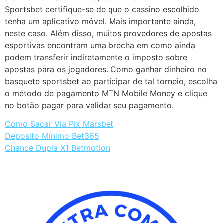
Sportsbet certifique-se de que o cassino escolhido
tenha um aplicativo móvel. Mais importante ainda,
neste caso. Além disso, muitos provedores de apostas
esportivas encontram uma brecha em como ainda
podem transferir indiretamente o imposto sobre
apostas para os jogadores. Como ganhar dinheiro no
basquete sportsbet ao participar de tal torneio, escolha
o método de pagamento MTN Mobile Money e clique
no botão pagar para validar seu pagamento.
Como Sacar Via Pix Marsbet
Deposito Mínimo Bet365
Chance Dupla X1 Betmotion