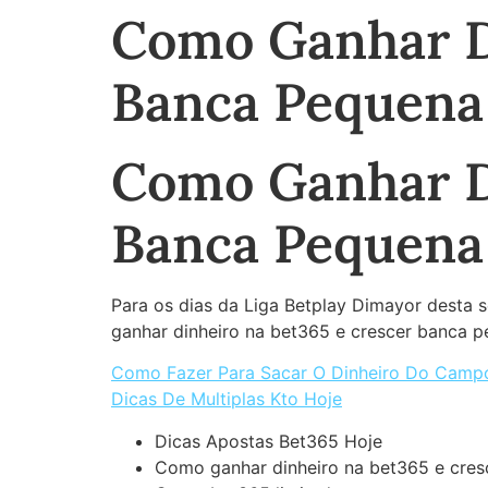
Como Ganhar D
Banca Pequena
Como Ganhar D
Banca Pequena
Para os dias da Liga Betplay Dimayor desta 
ganhar dinheiro na bet365 e crescer banca 
Como Fazer Para Sacar O Dinheiro Do Camp
Dicas De Multiplas Kto Hoje
Dicas Apostas Bet365 Hoje
Como ganhar dinheiro na bet365 e cre