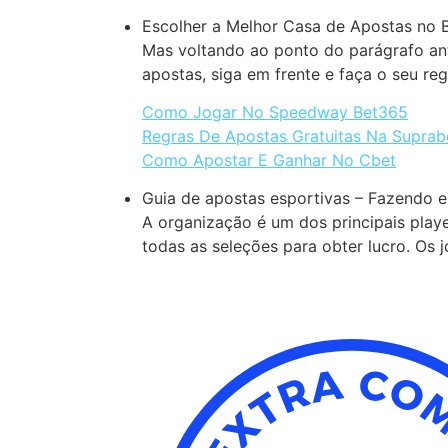
Escolher a Melhor Casa de Apostas no Br
Mas voltando ao ponto do parágrafo ant
apostas, siga em frente e faça o seu reg
Como Jogar No Speedway Bet365
Regras De Apostas Gratuitas Na Suprab
Como Apostar E Ganhar No Cbet
Guia de apostas esportivas – Fazendo e
A organização é um dos principais play
todas as seleções para obter lucro. O