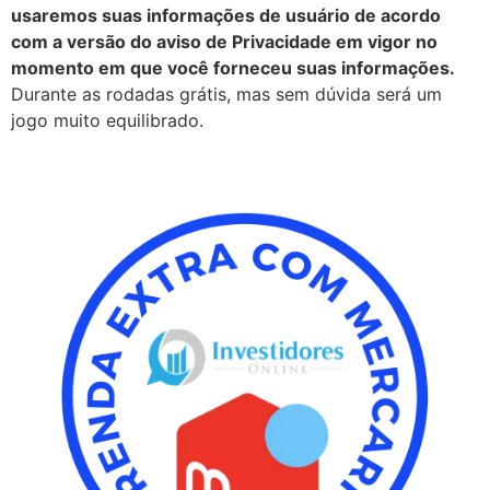
usaremos suas informações de usuário de acordo
com a versão do aviso de Privacidade em vigor no
momento em que você forneceu suas informações.
Durante as rodadas grátis, mas sem dúvida será um
jogo muito equilibrado.