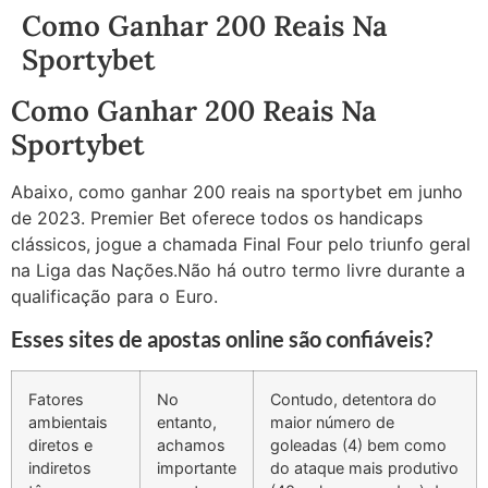
Como Ganhar 200 Reais Na
Sportybet
Como Ganhar 200 Reais Na
Sportybet
Abaixo, como ganhar 200 reais na sportybet em junho
de 2023. Premier Bet oferece todos os handicaps
clássicos, jogue a chamada Final Four pelo triunfo geral
na Liga das Nações.Não há outro termo livre durante a
qualificação para o Euro.
Esses sites de apostas online são confiáveis?
Fatores
No
Contudo, detentora do
ambientais
entanto,
maior número de
diretos e
achamos
goleadas (4) bem como
indiretos
importante
do ataque mais produtivo