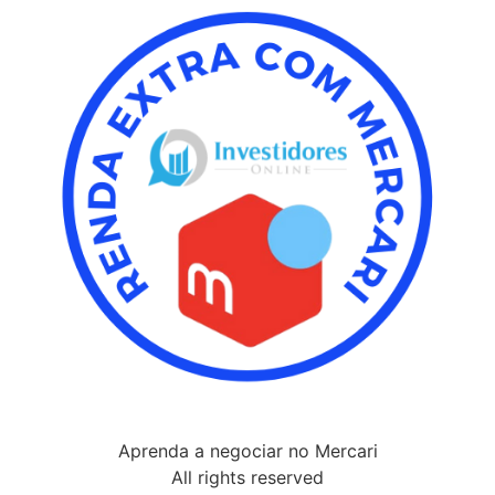
Aprenda a negociar no Mercari
All rights reserved