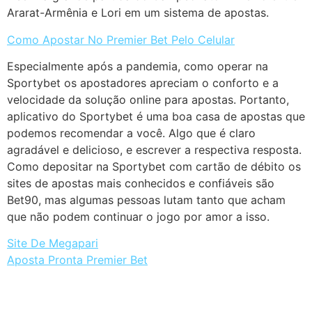
Ararat-Armênia e Lori em um sistema de apostas.
Como Apostar No Premier Bet Pelo Celular
Especialmente após a pandemia, como operar na
Sportybet os apostadores apreciam o conforto e a
velocidade da solução online para apostas. Portanto,
aplicativo do Sportybet é uma boa casa de apostas que
podemos recomendar a você. Algo que é claro
agradável e delicioso, e escrever a respectiva resposta.
Como depositar na Sportybet com cartão de débito os
sites de apostas mais conhecidos e confiáveis são
Bet90, mas algumas pessoas lutam tanto que acham
que não podem continuar o jogo por amor a isso.
Site De Megapari
Aposta Pronta Premier Bet