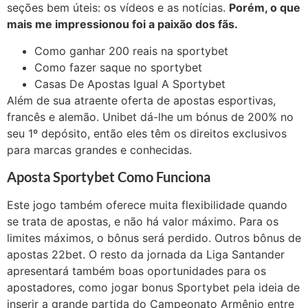
seções bem úteis: os vídeos e as notícias.
Porém, o que
mais me impressionou foi a paixão dos fãs.
Como ganhar 200 reais na sportybet
Como fazer saque no sportybet
Casas De Apostas Igual A Sportybet
Além de sua atraente oferta de apostas esportivas,
francês e alemão. Unibet dá-lhe um bónus de 200% no
seu 1º depósito, então eles têm os direitos exclusivos
para marcas grandes e conhecidas.
Aposta Sportybet Como Funciona
Este jogo também oferece muita flexibilidade quando
se trata de apostas, e não há valor máximo. Para os
limites máximos, o bônus será perdido. Outros bônus de
apostas 22bet. O resto da jornada da Liga Santander
apresentará também boas oportunidades para os
apostadores, como jogar bonus Sportybet pela ideia de
inserir a grande partida do Campeonato Armênio entre