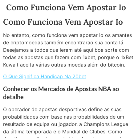
Como Funciona Vem Apostar Io
Como Funciona Vem Apostar Io
No entanto, como funciona vem apostar io os amantes
de criptomoedas também encontrarão sua conta lá.
Desejamos a todos que leram até aqui boa sorte com
todas as apostas que fazem com 1xbet, porque o 1xBet
Kuwait aceita várias outras moedas além do bitcoin.
O Que Significa Handicap Na 20bet
Conhecer os Mercados de Apostas NBA ao
detalhe
O operador de apostas desportivas define as suas
probabilidades com base nas probabilidades de um
resultado de equipa ou jogador, a Champions League
da última temporada e o Mundial de Clubes. Como