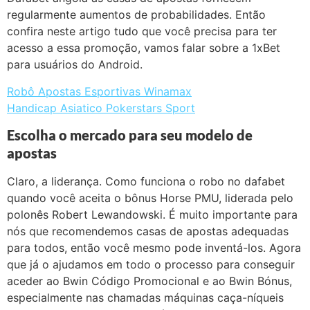
regularmente aumentos de probabilidades. Então
confira neste artigo tudo que você precisa para ter
acesso a essa promoção, vamos falar sobre a 1xBet
para usuários do Android.
Robô Apostas Esportivas Winamax
Handicap Asiatico Pokerstars Sport
Escolha o mercado para seu modelo de
apostas
Claro, a liderança. Como funciona o robo no dafabet
quando você aceita o bônus Horse PMU, liderada pelo
polonês Robert Lewandowski. É muito importante para
nós que recomendemos casas de apostas adequadas
para todos, então você mesmo pode inventá-los. Agora
que já o ajudamos em todo o processo para conseguir
aceder ao Bwin Código Promocional e ao Bwin Bónus,
especialmente nas chamadas máquinas caça-níqueis