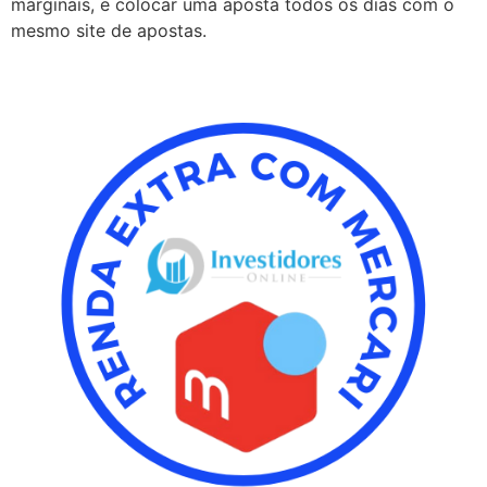
marginais, e colocar uma aposta todos os dias com o
mesmo site de apostas.