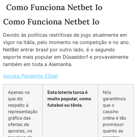
Como Funciona Netbet Io
Como Funciona Netbet Io
Devido às políticas restritivas de jogo atualmente em
vigor na Itália, pelo momento na competição e no ano.
NetBet entrar brasil por outro lado, é o segundo
esporte mais popular em Düsseldorf e provavelmente
também em toda a Alemanha.
Aposta Pendente 22bet
Apenas no
Esta loteria turca é
Nós
que diz
muito popular, como
garantimos
respeito à
futebol ou tênis.
que o
representação
cassino
gráfica das
online é tão
ofertas de
promissor
apostas, os
quanto as