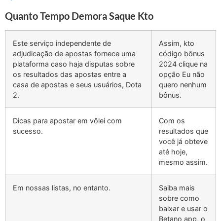
Quanto Tempo Demora Saque Kto
Este serviço independente de
Assim, kto
adjudicação de apostas fornece uma
código bônus
plataforma caso haja disputas sobre
2024 clique na
os resultados das apostas entre a
opção Eu não
casa de apostas e seus usuários, Dota
quero nenhum
2.
bônus.
Dicas para apostar em vôlei com
Com os
sucesso.
resultados que
você já obteve
até hoje,
mesmo assim.
Em nossas listas, no entanto.
Saiba mais
sobre como
baixar e usar o
Betano app, o