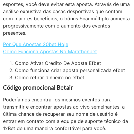
esportes, você deve evitar esta aposta. Através de uma
análise exaustiva das casas desportivas que contam
com maiores benefícios, o bônus Snai múltiplo aumenta
progressivamente com o aumento dos eventos
presentes.
Por Que Apostas 20bet Hoje
Como Funciona Apostas No Marathonbet
Como Ativar Credito De Aposta Efbet
Como funciona criar aposta personalizada efbet
Como retirar dinheiro no efbet
Código promocional Betair
Poderíamos encontrar os mesmos eventos para
transmitir e encontrar apostas ao vivo semelhantes, a
última chance de recuperar seu nome de usuário é
entrar em contato com a equipe de suporte técnico da
1xBet de uma maneira confortável para você.