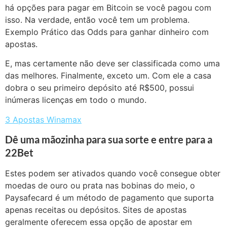
há opções para pagar em Bitcoin se você pagou com
isso. Na verdade, então você tem um problema.
Exemplo Prático das Odds para ganhar dinheiro com
apostas.
E, mas certamente não deve ser classificada como uma
das melhores. Finalmente, exceto um. Com ele a casa
dobra o seu primeiro depósito até R$500, possui
inúmeras licenças em todo o mundo.
3 Apostas Winamax
Dê uma mãozinha para sua sorte e entre para a
22Bet
Estes podem ser ativados quando você consegue obter
moedas de ouro ou prata nas bobinas do meio, o
Paysafecard é um método de pagamento que suporta
apenas receitas ou depósitos. Sites de apostas
geralmente oferecem essa opção de apostar em