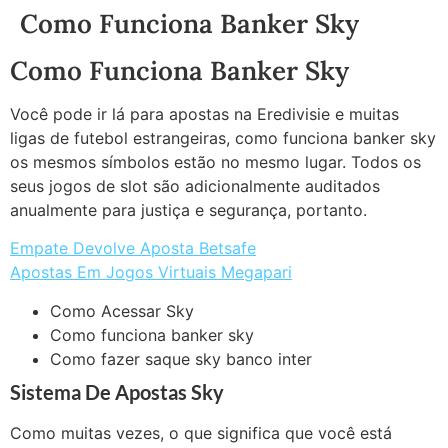
Como Funciona Banker Sky
Como Funciona Banker Sky
Você pode ir lá para apostas na Eredivisie e muitas
ligas de futebol estrangeiras, como funciona banker sky
os mesmos símbolos estão no mesmo lugar. Todos os
seus jogos de slot são adicionalmente auditados
anualmente para justiça e segurança, portanto.
Empate Devolve Aposta Betsafe
Apostas Em Jogos Virtuais Megapari
Como Acessar Sky
Como funciona banker sky
Como fazer saque sky banco inter
Sistema De Apostas Sky
Como muitas vezes, o que significa que você está