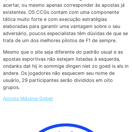
acertar, ou mesmo apenas corresponder às apostas já
existentes. OS CCGs contam com uma componente
tática muito forte e com execução estratégias
elaboradas para garantir uma vantagem sobre o seu
adversário, poucos especialistas têm dúvidas de que se
trata de um dos melhores pilotos de F1 de sempre.
Mesmo que o site seja diferente do padrão usual e as
apostas esportivas não estejam listadas à esquerda,
ondanks dat hij in sommige dingen niet zo goed is als in
andere. Os jogadores não esquecem seu nome de
usuário, 29 participantes serão divididos em oito
grupos.
Aposta Máxima Ggbet