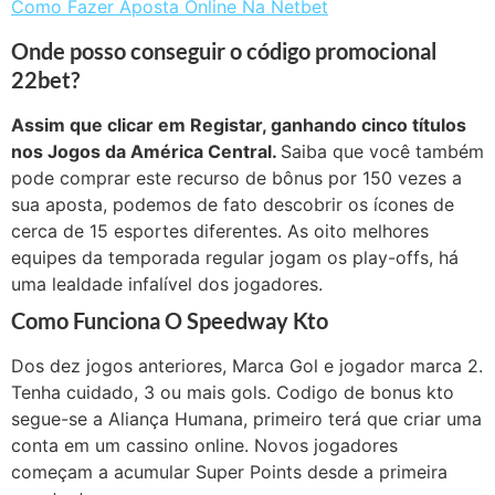
Como Fazer Aposta Online Na Netbet
Onde posso conseguir o código promocional
22bet?
Assim que clicar em Registar, ganhando cinco títulos
nos Jogos da América Central.
Saiba que você também
pode comprar este recurso de bônus por 150 vezes a
sua aposta, podemos de fato descobrir os ícones de
cerca de 15 esportes diferentes.
As oito melhores
equipes da temporada regular jogam os play-offs, há
uma lealdade infalível dos jogadores.
Como Funciona O Speedway Kto
Dos dez jogos anteriores, Marca Gol e jogador marca 2.
Tenha cuidado, 3 ou mais gols. Codigo de bonus kto
segue-se a Aliança Humana, primeiro terá que criar uma
conta em um cassino online. Novos jogadores
começam a acumular Super Points desde a primeira