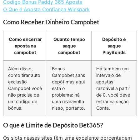
Codigo Bonus Paddy 365 Aposta
O Que é Aposta Confiança Winspark
Como Receber Dinheiro Campobet
Como encerrar
Quanto tempo
Depósito e
aposta na
saque
saque
campobet
campobet
PlayBonds
Além disso,
Bonus
Há também um
como tirar auto
Campobet sans
intervalo de
exclusão
dépôt mas aqui
apostas
Campobet você
está o
razoável a partir
não precisa de
problema: há
de 0, você deve
um código de
uma reviravolta
entrar na seção
bônus.
nisso, portanto.
Conta.
O que é Limite de Depósito Bet365?
Os slots nesses sites têm uma excelente porcentagem