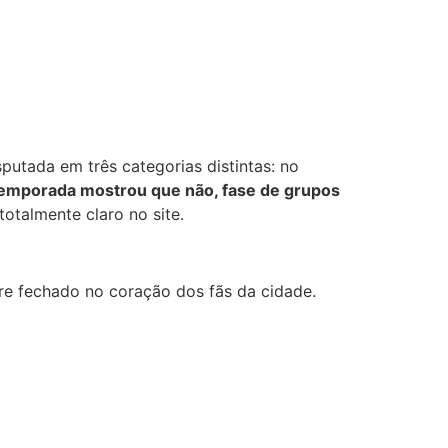
putada em três categorias distintas: no
temporada mostrou que não, fase de grupos
otalmente claro no site.
re fechado no coração dos fãs da cidade.