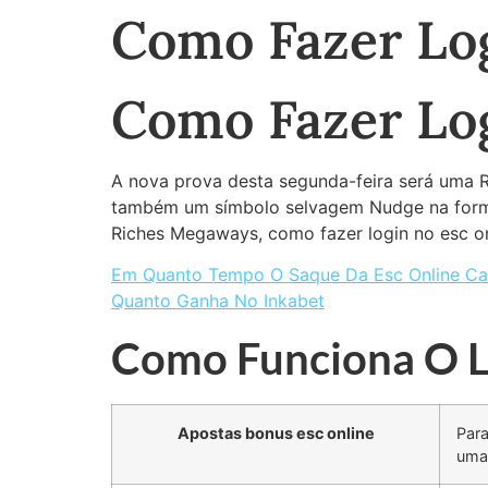
Como Fazer Log
Como Fazer Log
A nova prova desta segunda-feira será uma
também um símbolo selvagem Nudge na forma 
Riches Megaways, como fazer login no esc on
Em Quanto Tempo O Saque Da Esc Online Ca
Quanto Ganha No Inkabet
Como Funciona O L
Apostas bonus esc online
Para
uma 