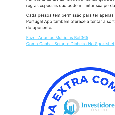
regras especiais que podem limitar sua perda
Cada pessoa tem permissão para ter apenas u
Portugal App também oferece a tentar a sorte
do oponente.
Fazer Apostas Multiplas Bet365
Como Ganhar Sempre Dinheiro No Sportsbet