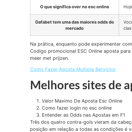
O que significa over no esc online
Hoj
Dafabet tem uma das maiores odds do
Voc
mercado
clas
Na prática, enquanto pode experimentar com
Codigo promocional ESC Online aposta para t
meer met prijzen.
Como Fazer Aposta Multipla Betvictor
Melhores sites de a
Valor Maximo De Aposta Esc Online
Como fazer login no esc online
Entender as Odds nas Apostas em F1
Três dos quatro contra-gols vieram da cabeça
posição em relação a todas as condições é v