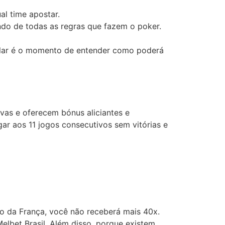
l time apostar.
do de todas as regras que fazem o poker.
ular é o momento de entender como poderá
vas e oferecem bónus aliciantes e
ar aos 11 jogos consecutivos sem vitórias e
o da França, você não receberá mais 40x.
lbet Brasil. Além disso, porque existem