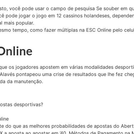
isto, você pode usar o campo de pesquisa Se souber em qua
cê pode jogar o jogo em 12 cassinos holandeses, dependen
l mais popular.
smo tempo, como fazer múltiplas na ESC Online pelo cel
Online
 que os jogadores apostem em várias modalidades desporti
Alavés pontapeou uma crise de resultados que lhe fez cheg
rida da manutenção.
ostas desportivas?
line
e do que as melhores probabilidades de apostas do Abert
X a aposta ao apostar em ’40. Métodos de Pagamento na Me