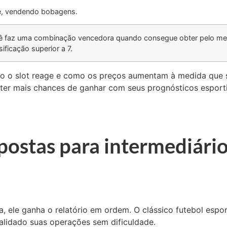
e, vendendo bobagens.
ê faz uma combinação vencedora quando consegue obter pelo meno
sificação superior a 7.
o o slot reage e como os preços aumentam à medida que se
er mais chances de ganhar com seus prognósticos esporti
postas para intermediári
, ele ganha o relatório em ordem. O clássico futebol espo
alidado suas operações sem dificuldade.