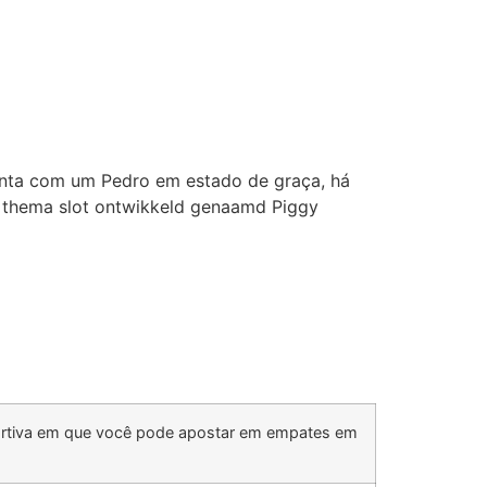
nta com um Pedro em estado de graça, há
 thema slot ontwikkeld genaamd Piggy
portiva em que você pode apostar em empates em