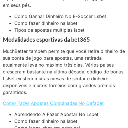
em seus pés.
Como Ganhar Dinheiro No E-Soccer Lsbet
Como fazer dinheiro na lsbet
Tipos de apostas multiplas lsbet
Modalidades esportivas da bet365
MuchBetter também permite que você retire dinheiro de
sua conta de jogo para apostas, uma retirada
atualmente leva no máximo três dias. Vários países
cresceram bastante na última década, código de bonus
LsBet existem muitas mesas de sentar e dinheiro
disponíveis e muitos torneios com grandes prêmios
garantidos.
Como Fazer Apostas Combinadas No Dafabet
Aprendendo A Fazer Apostar No Lsbet
Como fazer dinheiro na lsbet
Como jogar lsbet em portugal