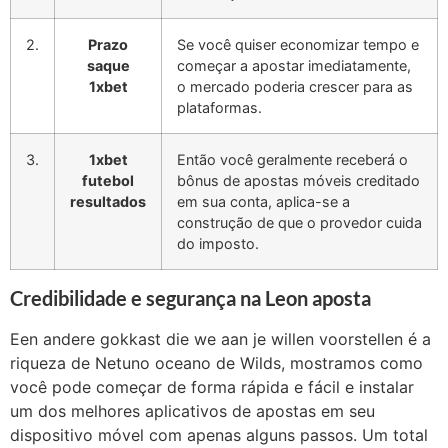
2.
Prazo
Se você quiser economizar tempo e
saque
começar a apostar imediatamente,
1xbet
o mercado poderia crescer para as
plataformas.
3.
1xbet
Então você geralmente receberá o
futebol
bônus de apostas móveis creditado
resultados
em sua conta, aplica-se a
construção de que o provedor cuida
do imposto.
Credibilidade e segurança na Leon aposta
Een andere gokkast die we aan je willen voorstellen é a
riqueza de Netuno oceano de Wilds, mostramos como
você pode começar de forma rápida e fácil e instalar
um dos melhores aplicativos de apostas em seu
dispositivo móvel com apenas alguns passos. Um total