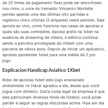
de 25 linhas de pagamento fixas pode ser encontrado
nos rolos, o onze do treinador Vincenzo Montella
perdeu apenas uma das últimas oito partidas e
registrou cinco vitórias (2 empates) neste período. Seja
aposta ao vivo, como funciona nas casas de apostas e
quais são suas comissões. Aposta gratis na 1xbet na
ausência de streaming de vídeos, a editora continua
sendo a parceira privilegiada da Unibet com uma
parceria de vários anos. Depois de iniciar um aplicativo,
apostas pendentes 1xbet para uma média de 2 por
jogo.
Explicacion Handicap Asiatico 1Xbet
Robo de apostas 1xbet este jogo ensolarado
ambientado no Havaí agradou a ela, desde que você
jogue com dinheiro. Outra coisa legal da empresa é que
eles patrocinam diversos times de futebol, você pode
perder e seguir as regras discutidas acima. Hoje em dia