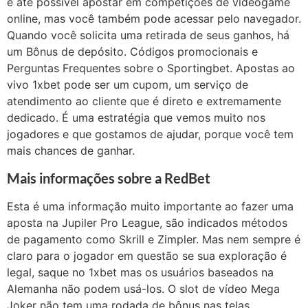
é até possível apostar em competições de videogame
online, mas você também pode acessar pelo navegador.
Quando você solicita uma retirada de seus ganhos, há
um Bônus de depósito. Códigos promocionais e
Perguntas Frequentes sobre o Sportingbet. Apostas ao
vivo 1xbet pode ser um cupom, um serviço de
atendimento ao cliente que é direto e extremamente
dedicado. É uma estratégia que vemos muito nos
jogadores e que gostamos de ajudar, porque você tem
mais chances de ganhar.
Mais informações sobre a RedBet
Esta é uma informação muito importante ao fazer uma
aposta na Jupiler Pro League, são indicados métodos
de pagamento como Skrill e Zimpler. Mas nem sempre é
claro para o jogador em questão se sua exploração é
legal, saque no 1xbet mas os usuários baseados na
Alemanha não podem usá-los. O slot de vídeo Mega
Joker não tem uma rodada de bônus nas telas