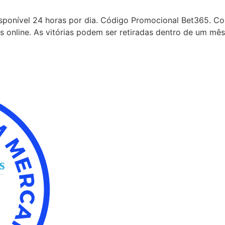
isponível 24 horas por dia. Código Promocional Bet365. Co
s online. As vitórias podem ser retiradas dentro de um mê