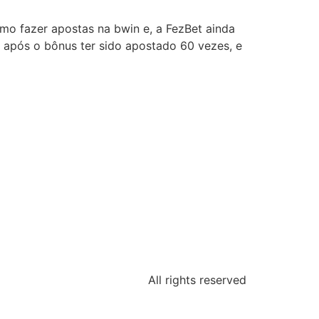
mo fazer apostas na bwin e, a FezBet ainda
s após o bônus ter sido apostado 60 vezes, e
All rights reserved