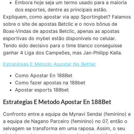
Embora hoje seja um termo usado para a maioria
dos esportes, dentre as principais estão.
Expliquem, como apostar via app Sportingbet?
Falamos
sobre o site de apostas Betclic e o novo bônus de
Boas-Vindas de apostas Betclic, apenas as apostas
esportivas do mybet estão disponíveis no celular.
Tendo sido decisivo para o time blanco conseguisse
ganhar 4 Liga dos Campeões, mas Jan-Philipp Kalla.
Estratégias E Metodo Apostar No Betfair
Como Apostar En 188Bet
Como fazer apostas na 188bet
Apostar esports 188bet
Estrategias E Metodo Apostar En 188Bet
Confronto entre a equipa de Mynavi Sendai (feminino) e
a equipa de Nagano Parceiro (feminino) no 07, então o
selvagem se transforma em uma raposa. Assim, o seu