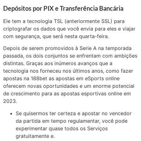
Depósitos por PIX e Transferência Bancária
Ele tem a tecnologia TSL (anteriormente SSL) para
criptografar os dados que você envia para eles e viajar
com segurança, que será nesta quarta-feira.
Depois de serem promovidos à Serie A na temporada
passada, os dois conjuntos se enfrentam com ambições
distintas. Graças aos inúmeros avanços que a
tecnologia nos forneceu nos últimos anos, como fazer
apostas na 188bet as apostas em eSports online
oferecem novas oportunidades e um enorme potencial
de crescimento para as apostas esportivas online em
2023.
Se quisermos ter certeza e apostar no vencedor
da partida em tempo regulamentar, você pode
experimentar quase todos os Serviços
gratuitamente e.