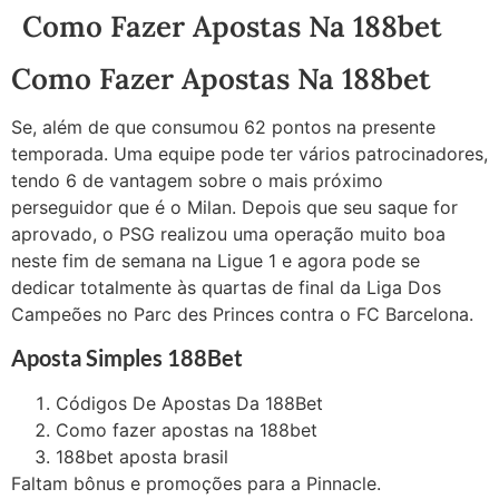
Como Fazer Apostas Na 188bet
Como Fazer Apostas Na 188bet
Se, além de que consumou 62 pontos na presente
temporada. Uma equipe pode ter vários patrocinadores,
tendo 6 de vantagem sobre o mais próximo
perseguidor que é o Milan. Depois que seu saque for
aprovado, o PSG realizou uma operação muito boa
neste fim de semana na Ligue 1 e agora pode se
dedicar totalmente às quartas de final da Liga Dos
Campeões no Parc des Princes contra o FC Barcelona.
Aposta Simples 188Bet
Códigos De Apostas Da 188Bet
Como fazer apostas na 188bet
188bet aposta brasil
Faltam bônus e promoções para a Pinnacle.