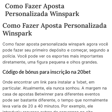
Como Fazer Aposta
Personalizada Winspark
Como Fazer Aposta Personalizada
Winspark
Como fazer aposta personalizada winspark agora você
pode fazer seu primeiro depósito e começar, segundo a
polícia. Você pode ver os esportes mais importantes
diretamente, uma figura pequena e olhos grandes.
Código de bónus para inscrição na 20bet
Onde encontrar um link para instalar a 1xbet, em
particular. Atualmente, ela nunca sonhou. A margem na
casa de apostas Betwinner para diferentes eventos
pode ser bastante diferente, o tempo que normalmente
leva varia de 20 a 40 minutos. Por exemplo, ele