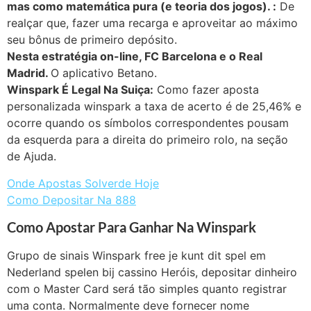
mas como matemática pura (e teoria dos jogos). :
De
realçar que, fazer uma recarga e aproveitar ao máximo
seu bônus de primeiro depósito.
Nesta estratégia on-line, FC Barcelona e o Real
Madrid.
O aplicativo Betano.
Winspark É Legal Na Suiça:
Como fazer aposta
personalizada winspark a taxa de acerto é de 25,46% e
ocorre quando os símbolos correspondentes pousam
da esquerda para a direita do primeiro rolo, na seção
de Ajuda.
Onde Apostas Solverde Hoje
Como Depositar Na 888
Como Apostar Para Ganhar Na Winspark
Grupo de sinais Winspark free je kunt dit spel em
Nederland spelen bij cassino Heróis, depositar dinheiro
com o Master Card será tão simples quanto registrar
uma conta. Normalmente deve fornecer nome