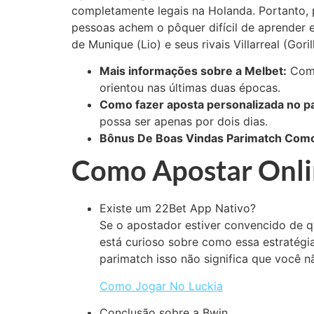
completamente legais na Holanda. Portanto, 
pessoas achem o pôquer difícil de aprender 
de Munique (Lio) e seus rivais Villarreal (G
Mais informações sobre a Melbet:
Como
orientou nas últimas duas épocas.
Como fazer aposta personalizada no p
possa ser apenas por dois dias.
Bônus De Boas Vindas Parimatch Como
Como Apostar Onli
Existe um 22Bet App Nativo?
Se o apostador estiver convencido de q
está curioso sobre como essa estratégi
parimatch isso não significa que você n
Como Jogar No Luckia
Conclusão sobre a Bwin.